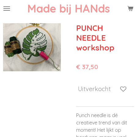
Made bij HANds
Ga
direct
naar
PUNCH
de
NEEDLE
hoofdinhoud
workshop
€ 37,50
Uitverkocht
Punch needle is dé
creatieve trend van dit
moment! Het lijkt op