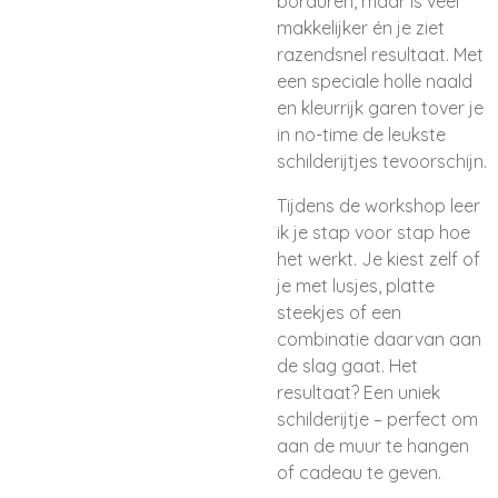
borduren, maar is veel
makkelijker én je ziet
razendsnel resultaat. Met
een speciale holle naald
en kleurrijk garen tover je
in no-time de leukste
schilderijtjes tevoorschijn.
Tijdens de workshop leer
ik je stap voor stap hoe
het werkt. Je kiest zelf of
je met lusjes, platte
steekjes of een
combinatie daarvan aan
de slag gaat. Het
resultaat? Een uniek
schilderijtje – perfect om
aan de muur te hangen
of cadeau te geven.